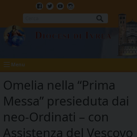
Skip
to
Facebook
Twitter
Youtube
Instagram
content
Cerca
Diocesi di Ivrea
Menu
Omelia nella “Prima
Messa” presieduta dai
neo-Ordinati – con
Assistenza del Vescovo