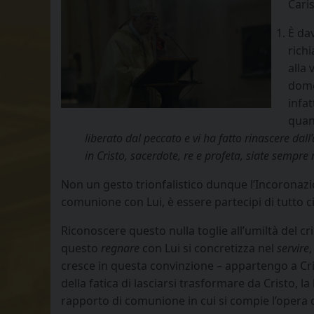
Caris
È da
rich
alla 
dome
infat
quand
liberato dal peccato
e vi ha fatto rinascere dall
in Cristo, sacerdote, re e profeta, siate sempr
Non un gesto trionfalistico dunque l’Incoronazio
comunione con Lui, è essere partecipi di tutto ci
Riconoscere questo nulla toglie all’umiltà del c
questo
regnare
con Lui si concretizza nel
servire
,
cresce in questa convinzione – appartengo a Cri
della fatica di lasciarsi trasformare da Cristo, la
rapporto di comunione in cui si compie l’opera d