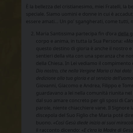
È la bellezza del cristianesimo, miei Fratelli, la
speciale. Siamo uomini e donne in cui è accaduto 
essere amati… Un po’ sgangherati, come tutti, ma 
Maria Santissima partecipa fin d’ora
della g
corpo e anima, in tutta la Sua Persona: «
Mar
questo destino di gloria è anche il nostro
sentieri della vita con una speranza che no
della Chiesa. In Lei vediamo il compimento
Dio nostro, che nella Vergine Maria ci hai dat
dedizione alla tua gloria e al servizio dell’uom
Giovanni, Giacomo e Andrea, Filippo e Tomm
guardavano a lei nella comunità riunita nel
dal suo amare concreto per gli sposi di Can
parole, niente chiacchiere vane. Il Signore 
discepola del Suo Figlio che Maria poté dire 
buono. «
Così Gesù diede inizio ai suoi miracoli
il racconto dicendo: «
E c’era la Madre di Gesù