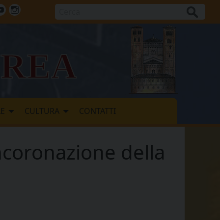
Cerca
ok
tter
Youtube
Instagram
vrea
LE
CULTURA
CONTATTI
ncoronazione della