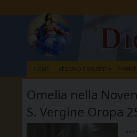
Skip
to
content
Di
HOME
VESCOVO E DIOCESI
EVANGE
Omelia nella Noven
S. Vergine Oropa 2
25-0