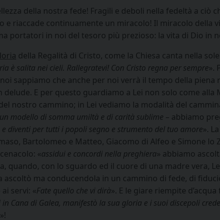
 bellezza della nostra fede! Fragili e deboli nella fedeltà a 
e riaccade continuamente un miracolo! Il miracolo della vita
portatori in noi del tesoro più prezioso: la vita di Dio in n
loria
della Regalità di Cristo, come la Chiesa canta nella sole
ia è salita nei cieli. Rallegratevi! Con Cristo regna per sempre
». 
 e noi sappiamo che anche per noi verrà il tempo della pien
n delude. E per questo guardiamo a Lei non solo come alla M
 del nostro cammino; in Lei vediamo la modalità del cammina
o un modello di somma umiltà e di carità sublime
– abbiamo pre
o e diventi per tutti i popoli segno e strumento del tuo amore
». L
aso, Bartolomeo e Matteo, Giacomo di Alfeo e Simone lo Zel
 cenacolo: «
assidui e concordi nella preghiera
» abbiamo ascolt
a, quando, con lo sguardo ed il cuore di una madre vera, Lei
la ascoltò ma conducendola in un cammino di fede, di fiducio
ai servi: «
Fate quello che vi dirà
». E le giare riempite d’acqua 
 in Cana di Galea, manifestò la sua gloria e i suoi discepoli credet
»!