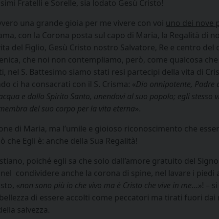
simi Fratelli e Sorelle, sia lodato Gesù Cristo!
vvero una grande gioia per me vivere con voi
uno dei nove 
iama, con la Corona posta sul capo di Maria, la Regalità di 
vita del Figlio, Gesù Cristo nostro Salvatore, Re e centro del
nica, che noi non contempliamo, però, come qualcosa che 
ti, nel S. Battesimo siamo stati resi partecipi della vita di C
o ci ha consacrati con il S. Crisma: «
Dio onnipotente, Padre 
’acqua e dallo Spirito Santo, unendovi al suo popolo; egli stesso v
e membra del suo corpo per la vita eterna
».
ne di Maria, ma l’umile e gioioso riconoscimento che essere 
ò che Egli è: anche della Sua Regalità!
ristiano, poiché egli sa che solo dall’amore gratuito del Si
 nel condividere anche la corona di spine, nel lavare i piedi ai
sto, «
non sono più io che vivo ma è Cristo che vive in me
…»! – si
 bellezza di essere accolti come peccatori ma tirati fuori dai 
ella salvezza.