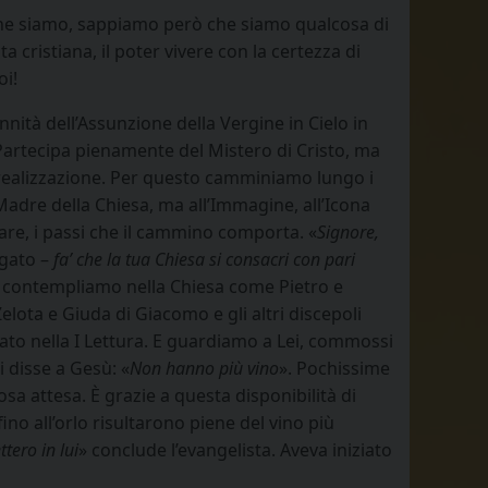
ciò che siamo, sappiamo però che siamo qualcosa di
 cristiana, il poter vivere con la certezza di
oi!
nnità dell’Assunzione della Vergine in Cielo in
Partecipa pienamente del Mistero di Cristo, ma
a realizzazione. Per questo camminiamo lungo i
adre della Chiesa, ma all’Immagine, all’Icona
re, i passi che il cammino comporta. «
Signore,
gato –
fa’ che la tua Chiesa si consacri con pari
a contempliamo nella Chiesa come Pietro e
ota e Giuda di Giacomo e gli altri discepoli
ato nella I Lettura. E guardiamo a Lei, commossi
 disse a Gesù: «
Non hanno più vino
». Pochissime
sa attesa. È grazie a questa disponibilità di
fino all’orlo risultarono piene del vino più
tero in lui
» conclude l’evangelista. Aveva iniziato