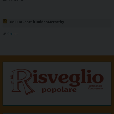
OMELIA25ott.bTaddeoMccarthy
Cerrato