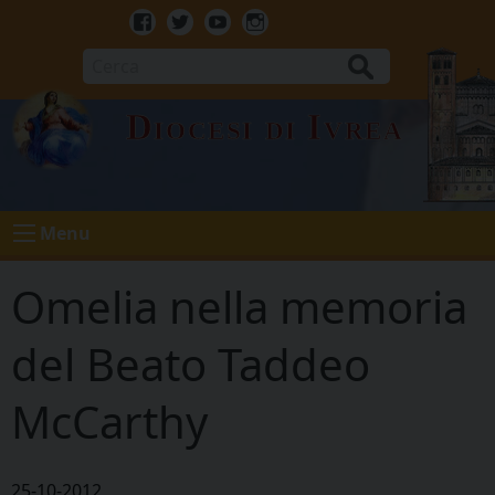
Skip
to
Facebook
Twitter
Youtube
Instagram
content
Cerca
Diocesi di Ivrea
Menu
Omelia nella memoria
del Beato Taddeo
McCarthy
25-10-2012