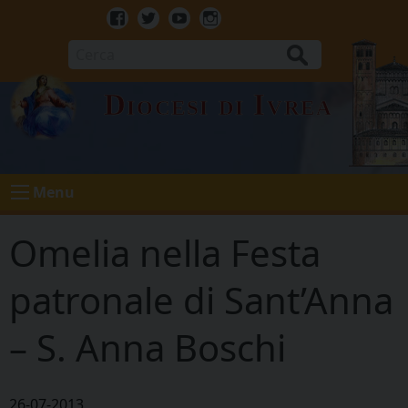
Skip
to
Facebook
Twitter
Youtube
Instagram
content
Cerca
Diocesi di Ivrea
Menu
Omelia nella Festa
patronale di Sant’Anna
– S. Anna Boschi
26-07-2013