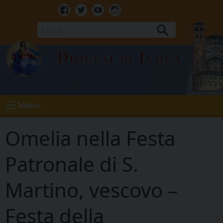
Skip
to
Facebook
Twitter
Youtube
Instagram
content
Cerca
Diocesi di Ivrea
Menu
Omelia nella Festa
Patronale di S.
Martino, vescovo –
Festa della