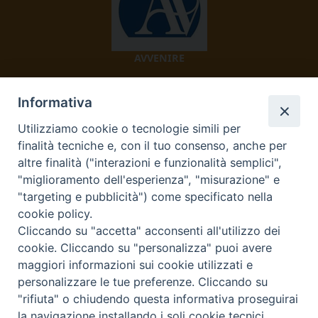
AVVENIRE
Informativa
Utilizziamo cookie o tecnologie simili per
finalità tecniche e, con il tuo consenso, anche per
altre finalità ("interazioni e funzionalità semplici",
"miglioramento dell'esperienza", "misurazione" e
TV 2000
"targeting e pubblicità") come specificato nella
cookie policy.
Cliccando su "accetta" acconsenti all'utilizzo dei
cookie. Cliccando su "personalizza" puoi avere
Diocesi di Ivrea
maggiori informazioni sui cookie utilizzati e
personalizzare le tue preferenze. Cliccando su
Curia Vescovile Piazza Castello, 3 10015 Ivrea (To) Tel.
"rifiuta" o chiudendo questa informativa proseguirai
0125.641138 Fax 0125.40296 segreteriacuria@diocesivrea.it
la navigazione installando i soli cookie tecnici.