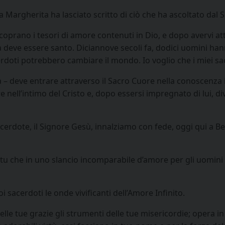
Margherita ha lasciato scritto di ciò che ha ascoltato dal 
scoprano i tesori di amore contenuti in Dio, e dopo avervi a
ma deve essere santo. Diciannove secoli fa, dodici uomini 
rdoti potrebbero cambiare il mondo. Io voglio che i miei sa
ta – deve entrare attraverso il Sacro Cuore nella conoscenza
e nell’intimo del Cristo e, dopo essersi impregnato di lui,
Sacerdote, il Signore Gesù, innalziamo con fede, oggi qui a B
 tu che in uno slancio incomparabile d’amore per gli uomini t
i sacerdoti le onde vivificanti dell’Amore Infinito.
delle tue grazie gli strumenti delle tue misericordie; opera in e