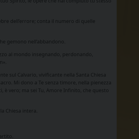
l tuo Spirito, le opere che hai compiuto tu stesso
re dell’errore; conta il numero di quelle
li che gemono nell’abbandono.
n mezzo al mondo insegnando, perdonando,
n».
nte sul Calvario, vivificante nella Santa Chiesa
sacro. Mi dono a Te senza timore, nella pienezza
i, è vero; ma sei Tu, Amore Infinito, che questo
la Chiesa intera.
rtito.