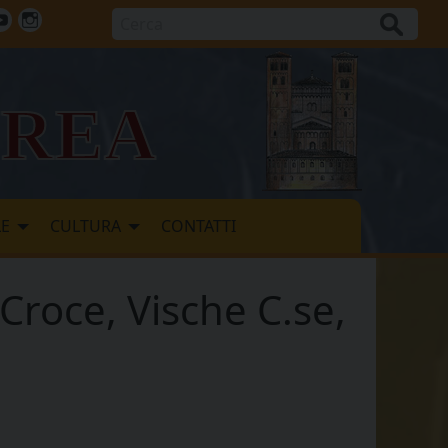
Cerca
ok
tter
Youtube
Instagram
vrea
LE
CULTURA
CONTATTI
 Croce, Vische C.se,