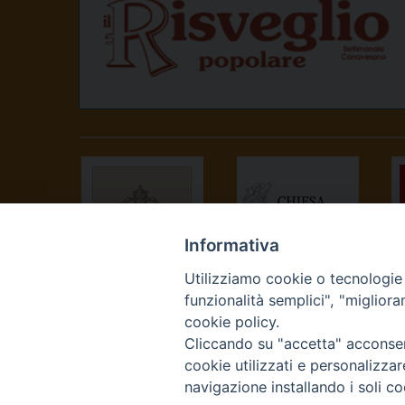
Informativa
Utilizziamo cookie o tecnologie s
SANTA SEDE
CONFERENZA
funzionalità semplici", "miglior
EPISCOPALE
cookie policy.
ITALIANA
Cliccando su "accetta" acconsent
cookie utilizzati e personalizza
navigazione installando i soli co