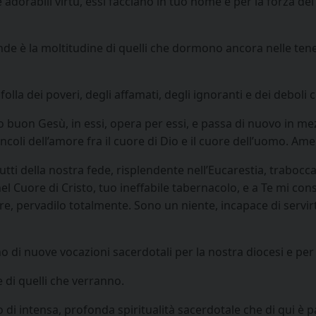
e adorabili virtù, essi facciano in tuo nome e per la forza de
de è la moltitudine di quelli che dormono ancora nelle teneb
 folla dei poveri, degli affamati, degli ignoranti e dei debo
i, o buon Gesù, in essi, opera per essi, e passa di nuovo i
coli dell’amore fra il cuore di Dio e il cuore dell’uomo. Ame
utti della nostra fede, risplendente nell’Eucarestia, trabocca
l Cuore di Cristo, tuo ineffabile tabernacolo, e a Te mi con
e, pervadilo totalmente. Sono un niente, incapace di servirt
no di nuove vocazioni sacerdotali per la nostra diocesi e per 
 di quelli che verranno.
i intensa, profonda spiritualità sacerdotale che di qui è pa