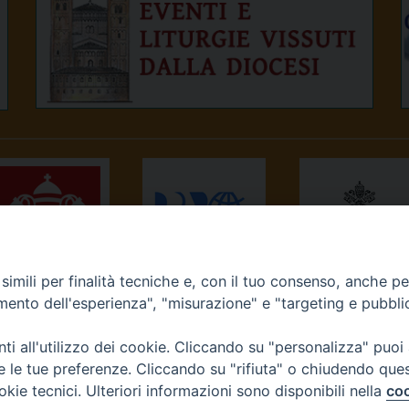
imili per finalità tecniche e, con il tuo consenso, anche per 
NEWS.VA
RADIO VATICANA
OSSERVATORE
amento dell'esperienza", "misurazione" e "targeting e pubbli
ROMANO
i all'utilizzo dei cookie. Cliccando su "personalizza" puoi
re le tue preferenze. Cliccando su "rifiuta" o chiudendo que
okie tecnici. Ulteriori informazioni sono disponibili nella
coo