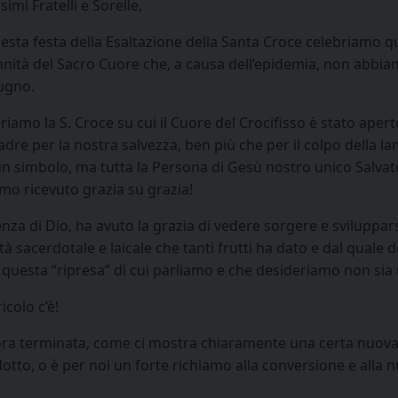
simi Fratelli e Sorelle,
uesta festa della Esaltazione della Santa Croce celebriamo q
nnità del Sacro Cuore che, a causa dell’epidemia, non abb
iugno.
iamo la S. Croce su cui il Cuore del Crocifisso è stato aper
dre per la nostra salvezza, ben più che per il colpo della lan
 un simbolo, ma tutta la Persona di Gesù nostro unico Salvato
amo ricevuto grazia su grazia!
lenza di Dio, ha avuto la grazia di vedere sorgere e sviluppar
ità sacerdotale e laicale che tanti frutti ha dato e dal qua
hé questa “ripresa” di cui parliamo e che desideriamo non sia
icolo c’è!
ora terminata, come ci mostra chiaramente una certa nuova 
dotto, o è per noi un forte richiamo alla conversione e alla 