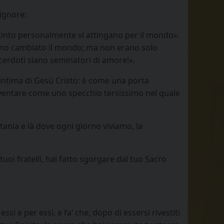
Signore:
ttinto personalmente vi attingano per il mondo».
hanno cambiato il mondo; ma non erano solo
cerdoti siano seminatori di amore!».
 intima di Gesù Cristo: è come una porta
 diventare come uno specchio tersissimo nel quale
etania e là dove ogni giorno viviamo, la
uoi fratelli, hai fatto sgorgare dal tuo Sacro
ssi e per essi, e fa’ che, dopo di essersi rivestiti