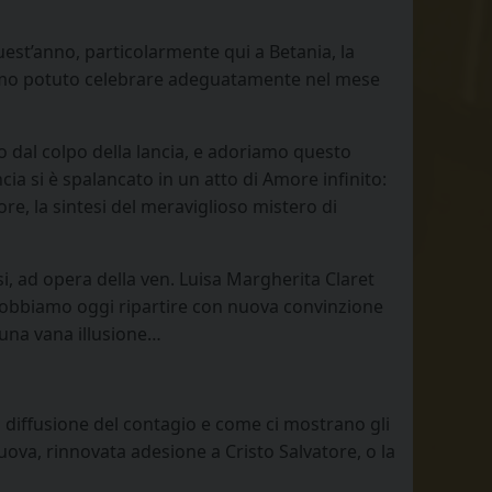
uest’anno, particolarmente qui a Betania, la
iamo potuto celebrare adeguatamente nel mese
to dal colpo della lancia, e adoriamo questo
cia si è spalancato in un atto di Amore infinito:
re, la sintesi del meraviglioso mistero di
si, ad opera della ven. Luisa Margherita Claret
le dobbiamo oggi ripartire con nuova convinzione
 una vana illusione…
diffusione del contagio e come ci mostrano gli
nuova, rinnovata adesione a Cristo Salvatore, o la