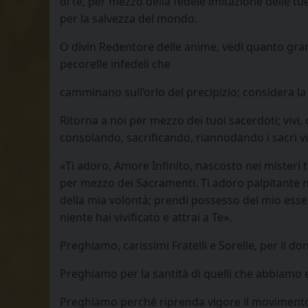
di te, per mezzo della fedele imitazione delle tu
per la salvezza del mondo.
O divin Redentore delle anime, vedi quanto gran
pecorelle infedeli che
camminano sull’orlo del precipizio; considera la
Ritorna a noi per mezzo dei tuoi sacerdoti; viv
consolando, sacrificando, riannodando i sacri vin
«Ti adoro, Amore Infinito, nascosto nei misteri t
per mezzo dei Sacramenti. Ti adoro palpitante ne
della mia volontà; prendi possesso del mio esser
niente hai vivificato e attrai a Te».
Preghiamo, carissimi Fratelli e Sorelle, per il do
Preghiamo per la santità di quelli che abbiamo e
Preghiamo perché riprenda vigore il movimento d