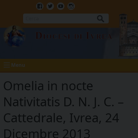
Skip
to
Facebook
Twitter
Youtube
Instagram
content
Cerca
Diocesi di Ivrea
Menu
Omelia in nocte
Nativitatis D. N. J. C. –
Cattedrale, Ivrea, 24
Dicembre 2013