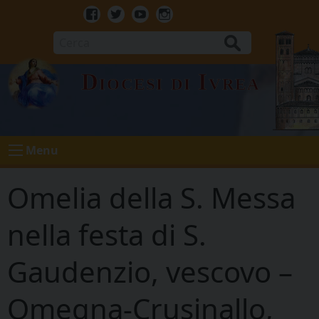
Skip
to
Facebook
Twitter
Youtube
Instagram
content
Cerca
Diocesi di Ivrea
Menu
Omelia della S. Messa
nella festa di S.
Gaudenzio, vescovo –
Omegna-Crusinallo,