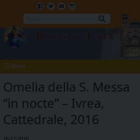
Skip
to
Facebook
Twitter
Youtube
Instagram
content
Cerca
Diocesi di Ivrea
Menu
Omelia della S. Messa
“in nocte” – Ivrea,
Cattedrale, 2016
26-12-2016