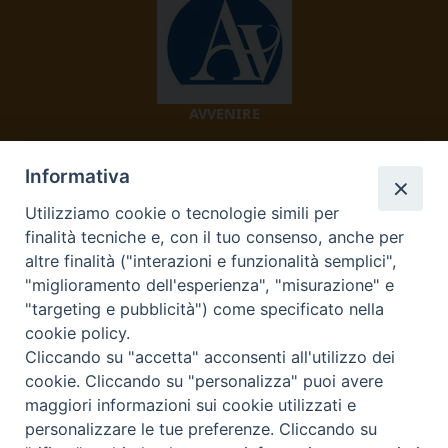
AVVENIRE
Informativa
Utilizziamo cookie o tecnologie simili per
finalità tecniche e, con il tuo consenso, anche per
altre finalità ("interazioni e funzionalità semplici",
"miglioramento dell'esperienza", "misurazione" e
TV 2000
"targeting e pubblicità") come specificato nella
cookie policy.
Cliccando su "accetta" acconsenti all'utilizzo dei
cookie. Cliccando su "personalizza" puoi avere
Diocesi di Ivrea
maggiori informazioni sui cookie utilizzati e
personalizzare le tue preferenze. Cliccando su
Curia Vescovile Piazza Castello, 3 10015 Ivrea (To) Tel.