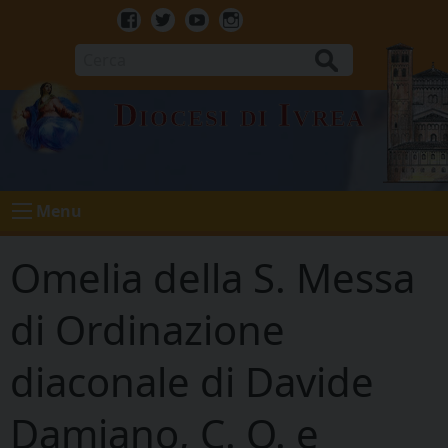
Skip
to
Facebook
Twitter
Youtube
Instagram
content
Cerca
Diocesi di Ivrea
Menu
Omelia della S. Messa
di Ordinazione
diaconale di Davide
Damiano, C. O. e