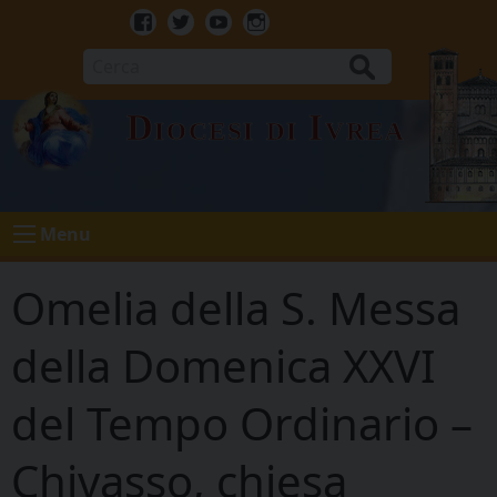
Skip
to
Facebook
Twitter
Youtube
Instagram
content
Cerca
Diocesi di Ivrea
Menu
Omelia della S. Messa
della Domenica XXVI
del Tempo Ordinario –
Chivasso, chiesa