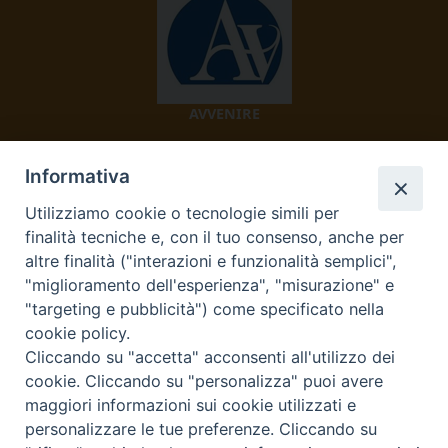
AVVENIRE
Informativa
Utilizziamo cookie o tecnologie simili per
finalità tecniche e, con il tuo consenso, anche per
altre finalità ("interazioni e funzionalità semplici",
"miglioramento dell'esperienza", "misurazione" e
TV 2000
"targeting e pubblicità") come specificato nella
cookie policy.
Cliccando su "accetta" acconsenti all'utilizzo dei
cookie. Cliccando su "personalizza" puoi avere
Diocesi di Ivrea
maggiori informazioni sui cookie utilizzati e
personalizzare le tue preferenze. Cliccando su
Curia Vescovile Piazza Castello, 3 10015 Ivrea (To) Tel.