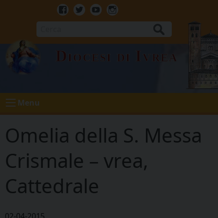
Skip
to
Facebook
Twitter
Youtube
Instagram
content
Cerca
Diocesi di Ivrea
Menu
Omelia della S. Messa
Crismale – vrea,
Cattedrale
02-04-2015