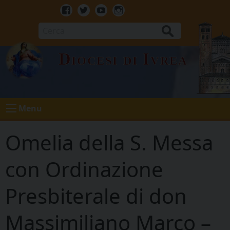
Skip
to
Facebook
Twitter
Youtube
Instagram
content
Cerca
Diocesi di Ivrea
Menu
Omelia della S. Messa
con Ordinazione
Presbiterale di don
Massimiliano Marco –