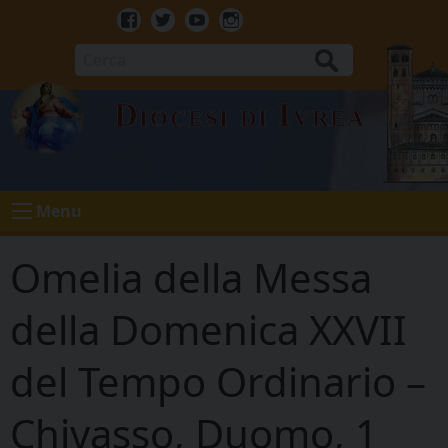
Skip
to
Facebook
Twitter
Youtube
Instagram
content
Cerca
Diocesi di Ivrea
Menu
Omelia della Messa
della Domenica XXVII
del Tempo Ordinario –
Chivasso, Duomo, 1