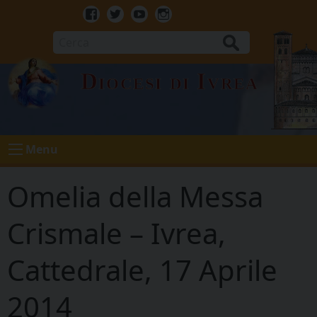
Skip
to
Facebook
Twitter
Youtube
Instagram
content
Cerca
Diocesi di Ivrea
Menu
Omelia della Messa
Crismale – Ivrea,
Cattedrale, 17 Aprile
2014