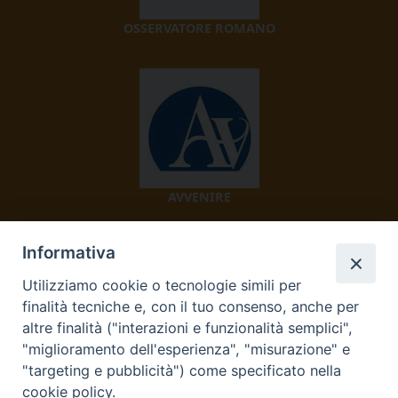
OSSERVATORE ROMANO
AVVENIRE
Informativa
Utilizziamo cookie o tecnologie simili per
finalità tecniche e, con il tuo consenso, anche per
altre finalità ("interazioni e funzionalità semplici",
"miglioramento dell'esperienza", "misurazione" e
TV 2000
"targeting e pubblicità") come specificato nella
cookie policy.