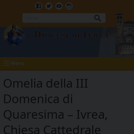
Skip
to
Facebook
Twitter
Youtube
Instagram
content
Cerca
Diocesi di Ivrea
Menu
Omelia della III
Domenica di
Quaresima – Ivrea,
Chiesa Cattedrale