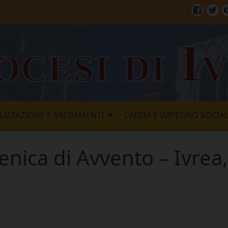
Facebo
Twi
ocesi di I
LIZZAZIONE E SACRAMENTI
CARITÀ E IMPEGNO SOCIA
nica di Avvento – Ivrea,