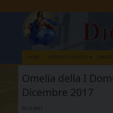
Skip
to
content
Di
HOME
VESCOVO E DIOCESI
EVANGE
Omelia della I Dome
Dicembre 2017
03-12-2017