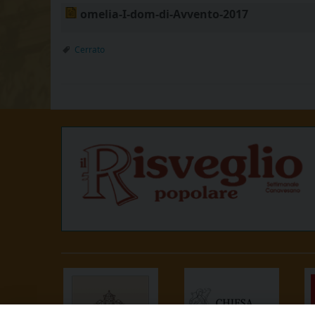
omelia-I-dom-di-Avvento-2017
Cerrato