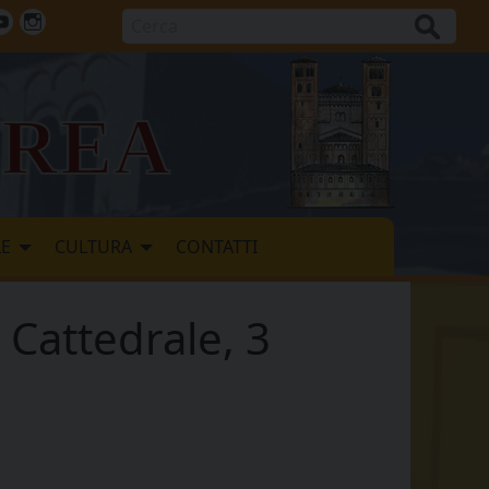
Cerca
ok
tter
Youtube
Instagram
vrea
LE
CULTURA
CONTATTI
 Cattedrale, 3