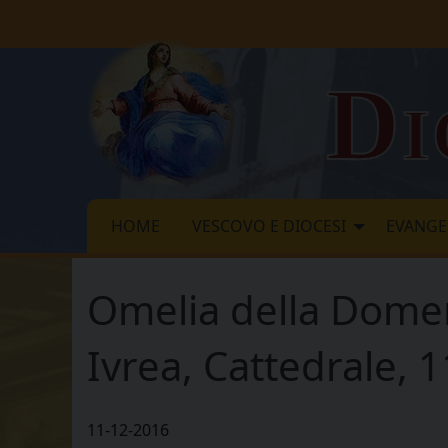
Skip
to
content
Di
HOME
VESCOVO E DIOCESI
EVANGE
Omelia della Domen
Ivrea, Cattedrale,
11-12-2016