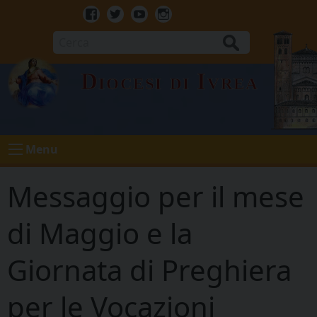
Skip
to
Facebook
Twitter
Youtube
Instagram
content
Cerca
Diocesi di Ivrea
Menu
Messaggio per il mese
di Maggio e la
Giornata di Preghiera
per le Vocazioni