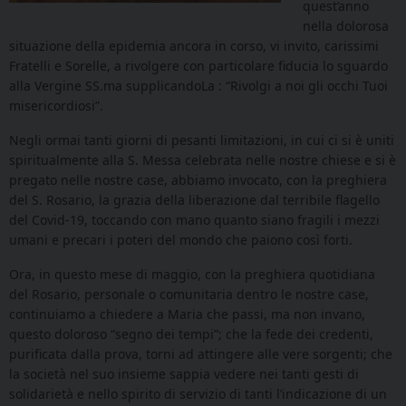
quest’anno
nella dolorosa
situazione della epidemia ancora in corso, vi invito, carissimi
Fratelli e Sorelle, a rivolgere con particolare fiducia lo sguardo
alla Vergine SS.ma supplicandoLa : “Rivolgi a noi gli occhi Tuoi
misericordiosi”.
Negli ormai tanti giorni di pesanti limitazioni, in cui ci si è uniti
spiritualmente alla S. Messa celebrata nelle nostre chiese e si è
pregato nelle nostre case, abbiamo invocato, con la preghiera
del S. Rosario, la grazia della liberazione dal terribile flagello
del Covid-19, toccando con mano quanto siano fragili i mezzi
umani e precari i poteri del mondo che paiono così forti.
Ora, in questo mese di maggio, con la preghiera quotidiana
del Rosario, personale o comunitaria dentro le nostre case,
continuiamo a chiedere a Maria che passi, ma non invano,
questo doloroso “segno dei tempi”; che la fede dei credenti,
purificata dalla prova, torni ad attingere alle vere sorgenti; che
la società nel suo insieme sappia vedere nei tanti gesti di
solidarietà e nello spirito di servizio di tanti l’indicazione di un