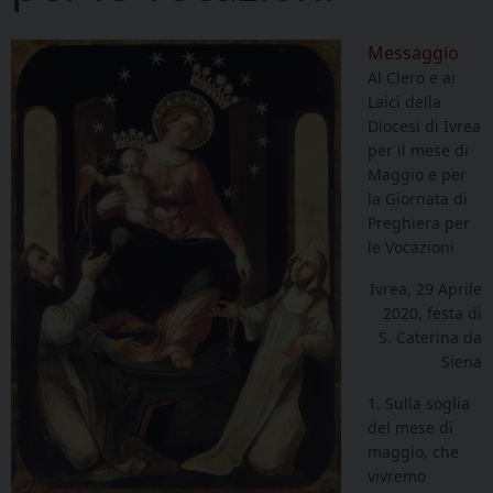
Messaggio
Al Clero e ai
Laici della
Diocesi di Ivrea
per il mese di
Maggio e per
la Giornata di
Preghiera per
le Vocazioni
Ivrea, 29 Aprile
2020, festa di
S. Caterina da
Siena
1. Sulla soglia
del mese di
maggio, che
vivremo