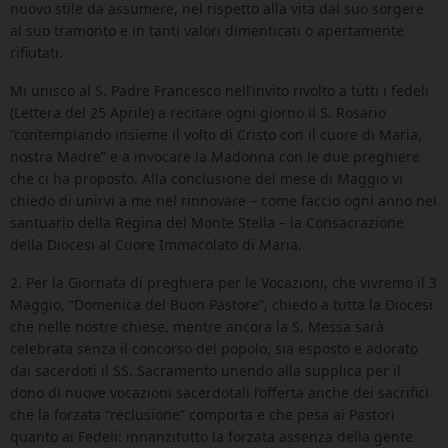
nuovo stile da assumere, nel rispetto alla vita dal suo sorgere
al suo tramonto e in tanti valori dimenticati o apertamente
rifiutati.
Mi unisco al S. Padre Francesco nell’invito rivolto a tutti i fedeli
(Lettera del 25 Aprile) a recitare ogni giorno il S. Rosario
“contemplando insieme il volto di Cristo con il cuore di Maria,
nostra Madre” e a invocare la Madonna con le due preghiere
che ci ha proposto. Alla conclusione del mese di Maggio vi
chiedo di unirvi a me nel rinnovare – come faccio ogni anno nel
santuario della Regina del Monte Stella – la Consacrazione
della Diocesi al Cuore Immacolato di Maria.
2. Per la Giornata di preghiera per le Vocazioni, che vivremo il 3
Maggio, “Domenica del Buon Pastore”, chiedo a tutta la Diocesi
che nelle nostre chiese, mentre ancora la S. Messa sarà
celebrata senza il concorso del popolo, sia esposto e adorato
dai sacerdoti il SS. Sacramento unendo alla supplica per il
dono di nuove vocazioni sacerdotali l’offerta anche dei sacrifici
che la forzata “reclusione” comporta e che pesa ai Pastori
quanto ai Fedeli: innanzitutto la forzata assenza della gente