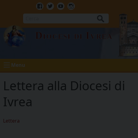
Skip
to
Facebook
Twitter
Youtube
Instagram
content
Cerca
Diocesi di Ivrea
Menu
Lettera alla Diocesi di
Ivrea
Lettera