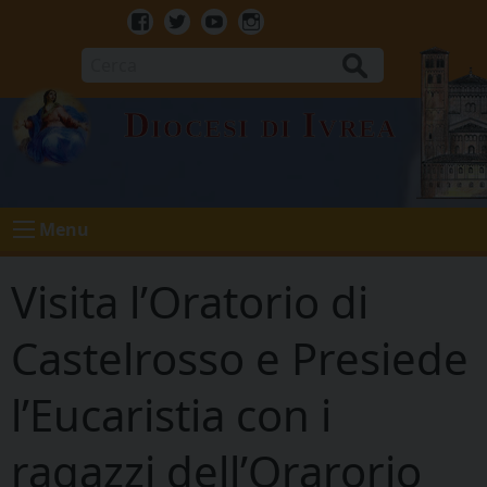
Skip
to
Facebook
Twitter
Youtube
Instagram
content
Cerca
Diocesi di Ivrea
Menu
Visita l’Oratorio di
Castelrosso e Presiede
l’Eucaristia con i
ragazzi dell’Orarorio