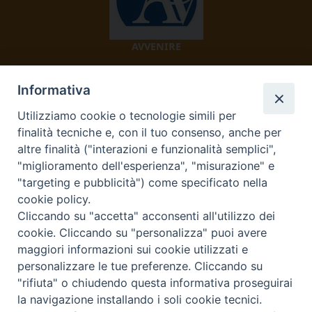
AVVENIRE
Informativa
Utilizziamo cookie o tecnologie simili per
finalità tecniche e, con il tuo consenso, anche per
altre finalità ("interazioni e funzionalità semplici",
"miglioramento dell'esperienza", "misurazione" e
TV 2000
"targeting e pubblicità") come specificato nella
cookie policy.
Cliccando su "accetta" acconsenti all'utilizzo dei
cookie. Cliccando su "personalizza" puoi avere
Diocesi di Ivrea
maggiori informazioni sui cookie utilizzati e
personalizzare le tue preferenze. Cliccando su
Curia Vescovile Piazza Castello, 3 10015 Ivrea (To) Tel.
"rifiuta" o chiudendo questa informativa proseguirai
0125.641138 Fax 0125.40296 segreteriacuria@diocesivrea.it
la navigazione installando i soli cookie tecnici.