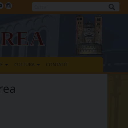
Cerca
ok
tter
Youtube
Instagram
vrea
LE
CULTURA
CONTATTI
vrea