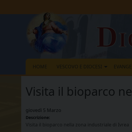
Skip
to
content
Di
HOME
VESCOVO E DIOCESI
EVANGE
Visita il bioparco n
giovedì
5
Marzo
Descrizione:
Visita il bioparco nella zona industriale di Ivrea