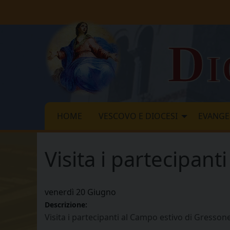
Skip
to
content
Di
HOME
VESCOVO E DIOCESI
EVANGE
Visita i partecipan
venerdì
20
Giugno
Descrizione:
Visita i partecipanti al Campo estivo di Gresson