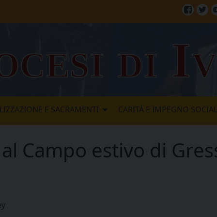
Facebo
Twi
ocesi di I
LIZZAZIONE E SACRAMENTI
CARITÀ E IMPEGNO SOCIA
ti al Campo estivo di Gre
ey