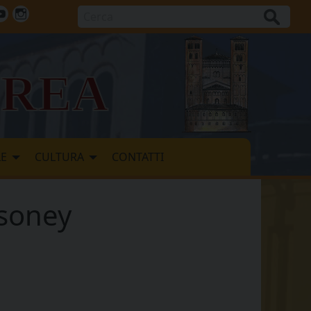
Cerca
ok
tter
Youtube
Instagram
vrea
LE
CULTURA
CONTATTI
ssoney