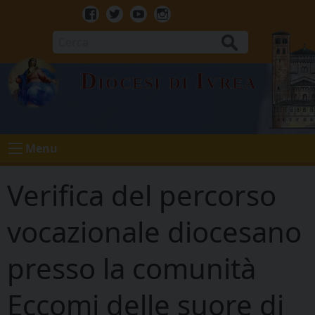
Skip
to
Facebook
Twitter
Youtube
Instagram
content
Cerca
Diocesi di Ivrea
Menu
Verifica del percorso
vocazionale diocesano
presso la comunità
Eccomi delle suore di