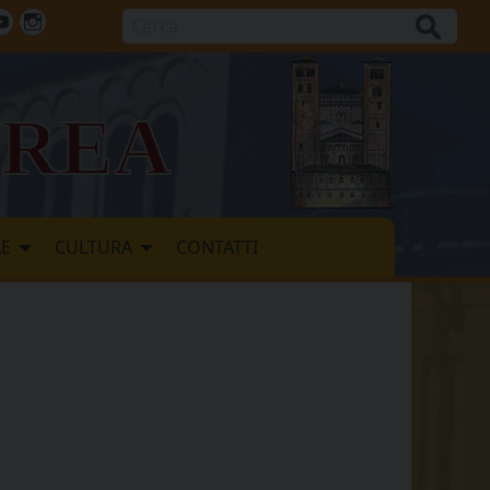
Cerca
ok
tter
Youtube
Instagram
vrea
LE
CULTURA
CONTATTI