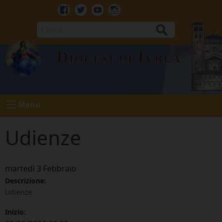
Skip
to
Facebook
Twitter
Youtube
Instagram
content
Cerca
Diocesi di Ivrea
Menu
Udienze
martedì
3
Febbraio
Descrizione:
Udienze
Inizio: