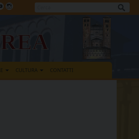
Cerca
ok
tter
Youtube
Instagram
vrea
LE
CULTURA
CONTATTI