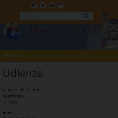
Skip
to
Facebook
Twitter
Youtube
Instagram
content
Cerca
Diocesi di Ivrea
Menu
Udienze
martedì
30
Dicembre
Descrizione:
Udienze
Inizio: