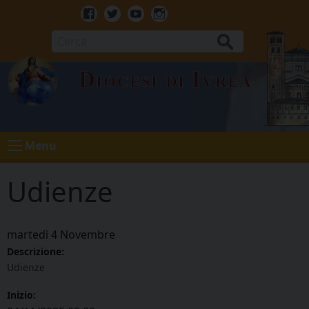
Skip
to
Facebook
Twitter
Youtube
Instagram
content
Cerca
Diocesi di Ivrea
Menu
Udienze
martedì
4
Novembre
Descrizione:
Udienze
Inizio: