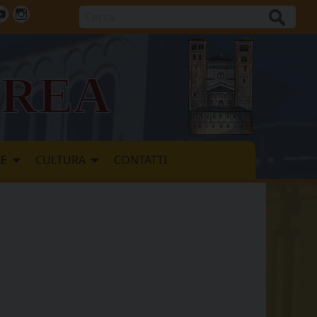
Cerca
ok
tter
Youtube
Instagram
vrea
LE
CULTURA
CONTATTI