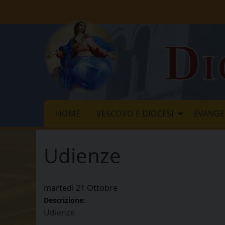
Skip
to
content
Di
HOME
VESCOVO E DIOCESI
EVANGE
Udienze
martedì
21
Ottobre
Descrizione:
Udienze