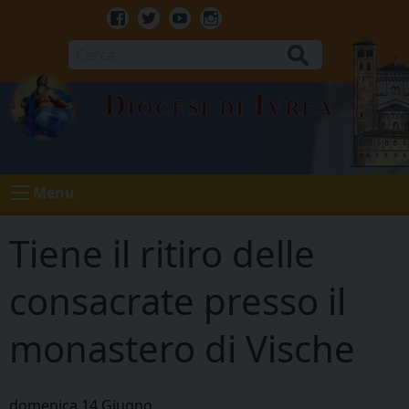
Skip
to
Facebook
Twitter
Youtube
Instagram
content
Cerca
Diocesi di Ivrea
Menu
Tiene il ritiro delle
consacrate presso il
monastero di Vische
domenica
14
Giugno