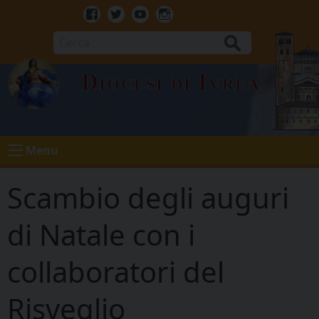
Skip
to
Facebook
Twitter
Youtube
Instagram
content
Cerca
Diocesi di Ivrea
Menu
Scambio degli auguri
di Natale con i
collaboratori del
Risveglio