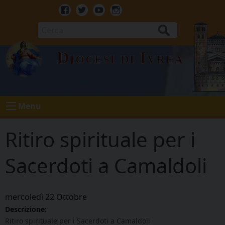
Skip
to
Facebook
Twitter
Youtube
Instagram
content
Cerca
Diocesi di Ivrea
Menu
Ritiro spirituale per i
Sacerdoti a Camaldoli
mercoledì
22
Ottobre
Descrizione:
Ritiro spirituale per i Sacerdoti a Camaldoli