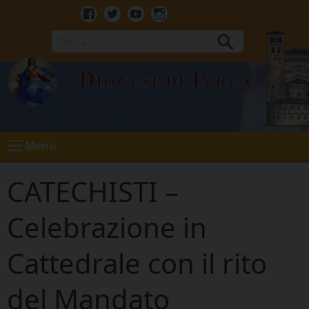
Skip
to
Facebook
Twitter
Youtube
Instagram
content
Cerca
Diocesi di Ivrea
Menu
CATECHISTI –
Celebrazione in
Cattedrale con il rito
del Mandato