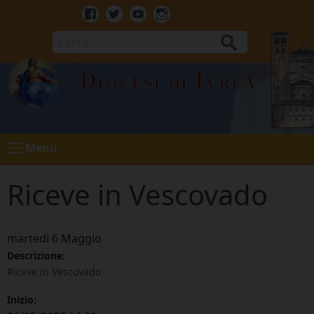
Skip
to
Facebook
Twitter
Youtube
Instagram
content
Cerca
Diocesi di Ivrea
Menu
Riceve in Vescovado
martedì
6
Maggio
Descrizione:
Riceve in Vescovado
Inizio: