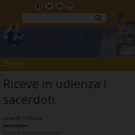
Skip
to
Facebook
Twitter
Youtube
Instagram
content
Cerca
Diocesi di Ivrea
Menu
Riceve in udienza i
sacerdoti
venerdì
14
Marzo
Descrizione:
Riceve in udienza i sacerdoti