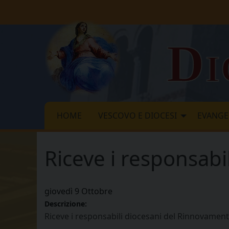
Skip
to
content
Di
HOME
VESCOVO E DIOCESI
EVANGE
Riceve i responsabi
giovedì
9
Ottobre
Descrizione:
Riceve i responsabili diocesani del Rinnovamento