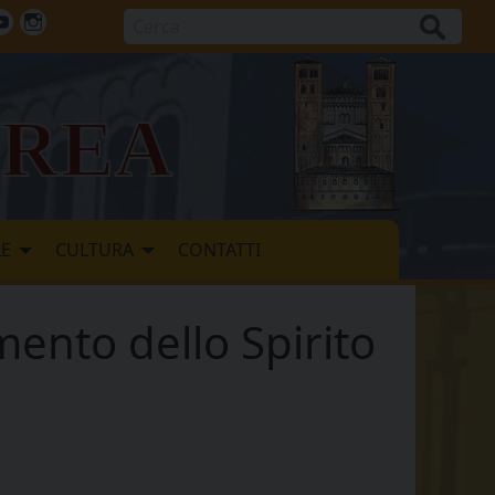
Cerca
ok
tter
Youtube
Instagram
vrea
LE
CULTURA
CONTATTI
mento dello Spirito