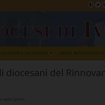
Facebo
Twi
ocesi di I
LIZZAZIONE E SACRAMENTI
CARITÀ E IMPEGNO SOCIA
li diocesani del Rinnova
 dello Spirito