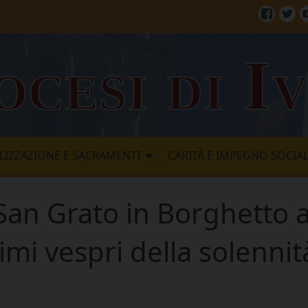
Facebo
Twi
ocesi di I
LIZZAZIONE E SACRAMENTI
CARITÀ E IMPEGNO SOCIA
 San Grato in Borghetto 
imi vespri della solennit