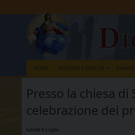
Skip
to
content
Di
HOME
VESCOVO E DIOCESI
EVANGE
Presso la chiesa di
celebrazione dei pr
lunedì
6
Luglio