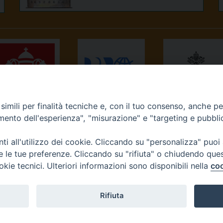
imili per finalità tecniche e, con il tuo consenso, anche per 
NEWS.VA
RADIO VATICANA
OSSERVATORE
amento dell'esperienza", "misurazione" e "targeting e pubbli
ROMANO
i all'utilizzo dei cookie. Cliccando su "personalizza" puoi
re le tue preferenze. Cliccando su "rifiuta" o chiudendo que
okie tecnici. Ulteriori informazioni sono disponibili nella
coo
Diocesi di Ivrea
Rifiuta
tello, 3 10015 Ivrea (To) Tel. 0125.641138 Fax 0125.40296 seg