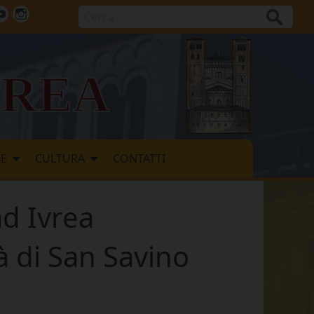
Cerca
ok
tter
Youtube
Instagram
vrea
LE
CULTURA
CONTATTI
ad Ivrea
à di San Savino