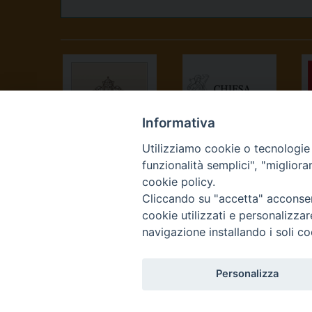
Informativa
Utilizziamo cookie o tecnologie s
SANTA SEDE
CONFERENZA
funzionalità semplici", "miglior
EPISCOPALE
cookie policy.
ITALIANA
Cliccando su "accetta" acconsent
cookie utilizzati e personalizza
navigazione installando i soli co
Personalizza
Curia Vescovile Piazza Cas