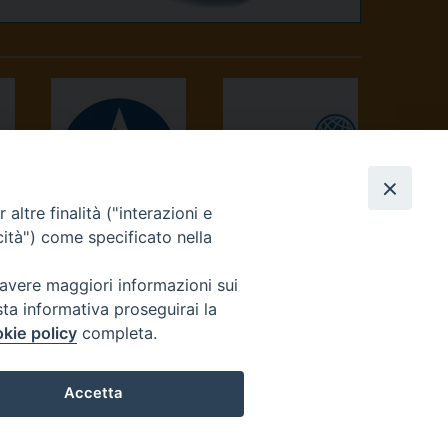
altre finalità ("interazioni e
AVVENIRE
TV 2000
cità") come specificato nella
 avere maggiori informazioni sui
sta informativa proseguirai la
kie policy
completa.
Accetta
reteriacuria@diocesivrea.it
Preferenze Cookie