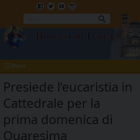
Skip
to
Facebook
Twitter
Youtube
Instagram
content
Cerca
Diocesi di Ivrea
Menu
Presiede l’eucaristia in
Cattedrale per la
prima domenica di
Quaresima