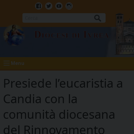
Skip
to
Facebook
Twitter
Youtube
Instagram
content
Cerca
Diocesi di Ivrea
Menu
Presiede l’eucaristia a
Candia con la
comunità diocesana
del Rinnovamento