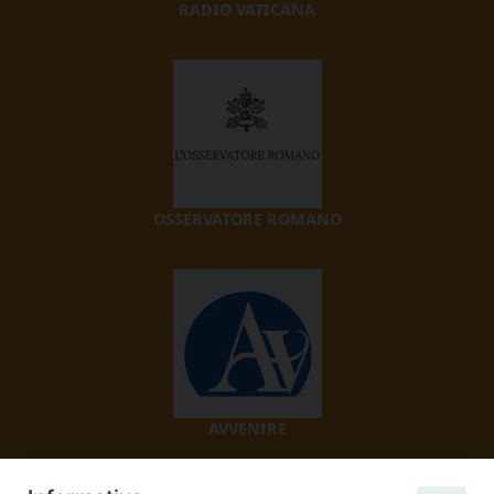
RADIO VATICANA
OSSERVATORE ROMANO
AVVENIRE