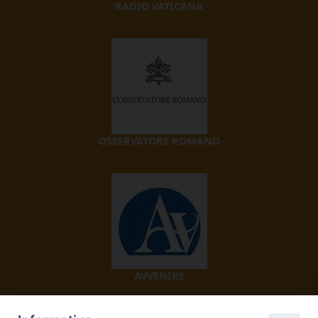
RADIO VATICANA
OSSERVATORE ROMANO
AVVENIRE