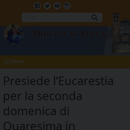
Skip
to
Facebook
Twitter
Youtube
Instagram
content
Cerca
Diocesi di Ivrea
Menu
Presiede l’Eucarestia
per la seconda
domenica di
Quaresima in