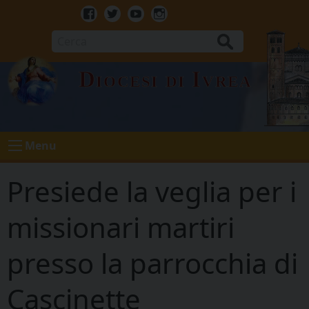
Skip
to
Facebook
Twitter
Youtube
Instagram
content
Cerca
Diocesi di Ivrea
Menu
Presiede la veglia per i
missionari martiri
presso la parrocchia di
Cascinette