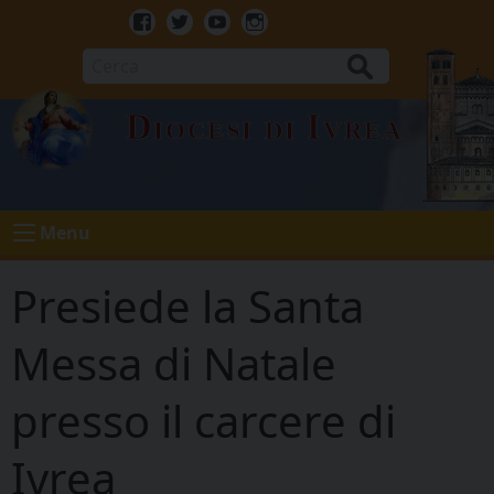
Skip
to
Facebook
Twitter
Youtube
Instagram
content
Cerca
Diocesi di Ivrea
Menu
Presiede la Santa
Messa di Natale
presso il carcere di
Ivrea