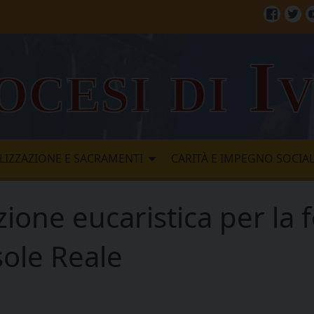
Facebo
Twi
ocesi di I
LIZZAZIONE E SACRAMENTI
CARITÀ E IMPEGNO SOCIA
ione eucaristica per la 
sole Reale