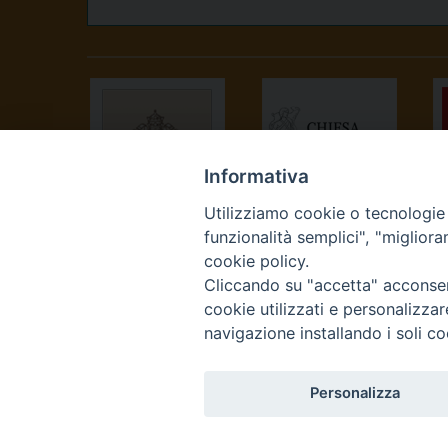
Informativa
Utilizziamo cookie o tecnologie s
SANTA SEDE
CONFERENZA
funzionalità semplici", "miglior
EPISCOPALE
cookie policy.
ITALIANA
Cliccando su "accetta" acconsent
cookie utilizzati e personalizza
navigazione installando i soli co
Personalizza
Curia Vescovile Piazza Cas