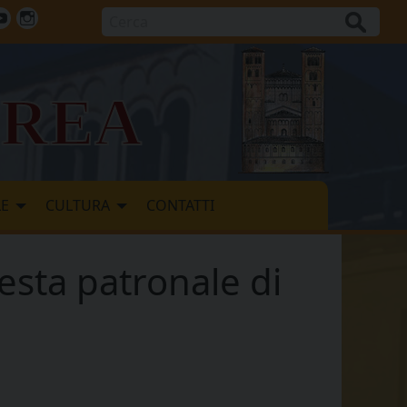
Cerca
ok
tter
Youtube
Instagram
vrea
LE
CULTURA
CONTATTI
festa patronale di