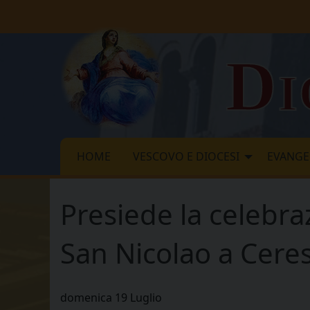
Skip
to
content
Di
HOME
VESCOVO E DIOCESI
EVANGE
Presiede la celebraz
San Nicolao a Cere
domenica
19
Luglio