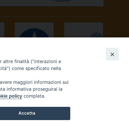
altre finalità ("interazioni e
AVVENIRE
TV 2000
cità") come specificato nella
 avere maggiori informazioni sui
sta informativa proseguirai la
kie policy
completa.
Accetta
reteriacuria@diocesivrea.it
Preferenze Cookie