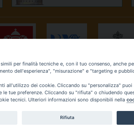
imili per finalità tecniche e, con il tuo consenso, anche per 
NEWS.VA
RADIO VATICANA
OSSERVATORE
amento dell'esperienza", "misurazione" e "targeting e pubbli
ROMANO
i all'utilizzo dei cookie. Cliccando su "personalizza" puoi
re le tue preferenze. Cliccando su "rifiuta" o chiudendo que
okie tecnici. Ulteriori informazioni sono disponibili nella
coo
Diocesi di Ivrea
Rifiuta
tello, 3 10015 Ivrea (To) Tel. 0125.641138 Fax 0125.40296 seg