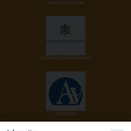
RADIO VATICANA
OSSERVATORE ROMANO
AVVENIRE