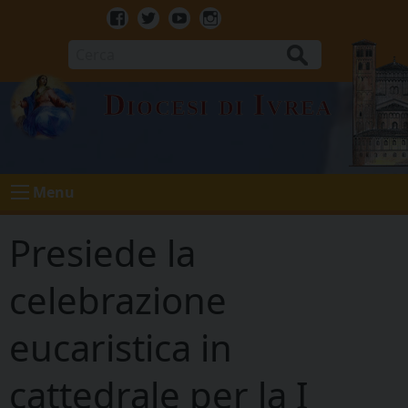
Skip
to
Facebook
Twitter
Youtube
Instagram
content
Cerca
Diocesi di Ivrea
Menu
Presiede la
celebrazione
eucaristica in
cattedrale per la I