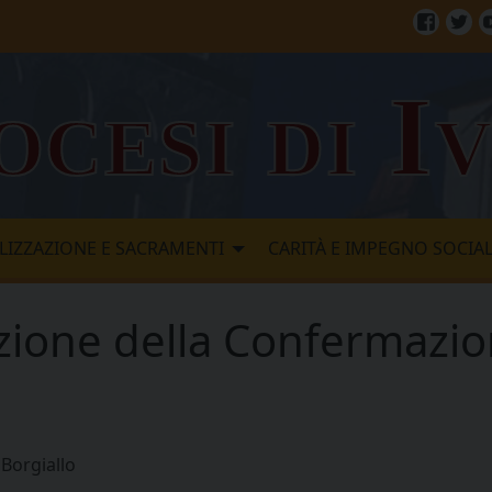
Facebo
Twi
ocesi di I
LIZZAZIONE E SACRAMENTI
CARITÀ E IMPEGNO SOCIA
zione della Confermazio
Borgiallo