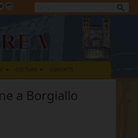
Cerca
ok
tter
Youtube
Instagram
vrea
LE
CULTURA
CONTATTI
ne a Borgiallo