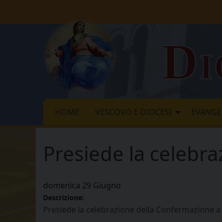
Skip
to
content
Di
HOME
VESCOVO E DIOCESI
EVANGE
Presiede la celebra
domenica
29
Giugno
Descrizione:
Presiede la celebrazione della Confermazione a 