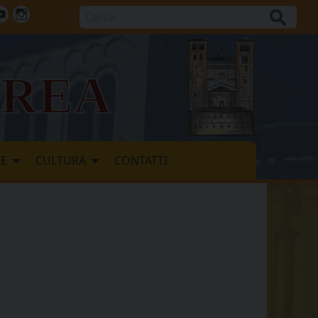
Cerca
ok
tter
Youtube
Instagram
vrea
LE
CULTURA
CONTATTI