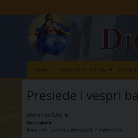
Skip
to
content
Di
HOME
VESCOVO E DIOCESI
EVANGE
Presiede i vespri ba
domenica
5
Aprile
Descrizione:
Presiede i vespri battesimali in cattedrale