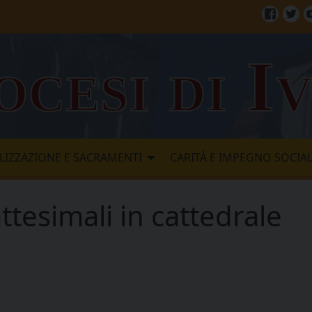
Facebo
Twi
ocesi di I
LIZZAZIONE E SACRAMENTI
CARITÀ E IMPEGNO SOCIA
ttesimali in cattedrale