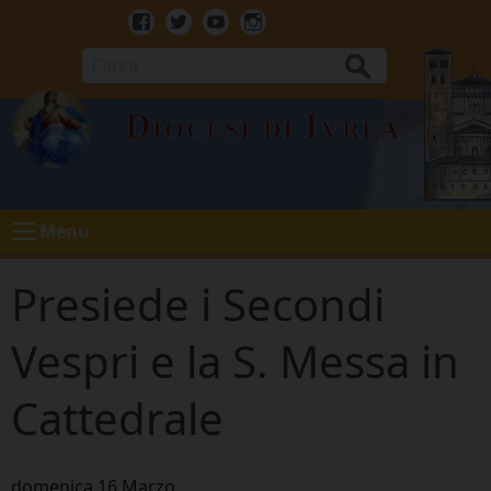
Skip
to
Facebook
Twitter
Youtube
Instagram
content
Cerca
Diocesi di Ivrea
Menu
Presiede i Secondi
Vespri e la S. Messa in
Cattedrale
domenica
16
Marzo