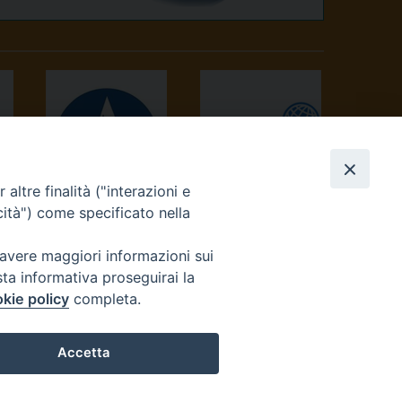
altre finalità ("interazioni e
AVVENIRE
TV 2000
cità") come specificato nella
 avere maggiori informazioni sui
sta informativa proseguirai la
kie policy
completa.
Accetta
reteriacuria@diocesivrea.it
Preferenze Cookie