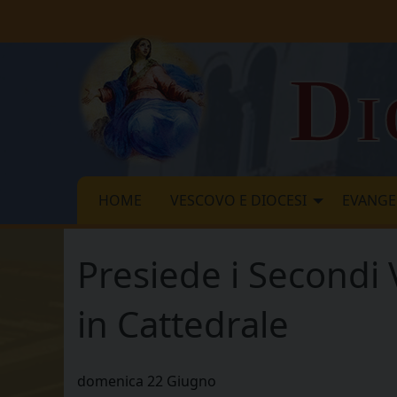
Skip
to
content
Di
HOME
VESCOVO E DIOCESI
EVANGE
Presiede i Secondi 
in Cattedrale
domenica
22
Giugno