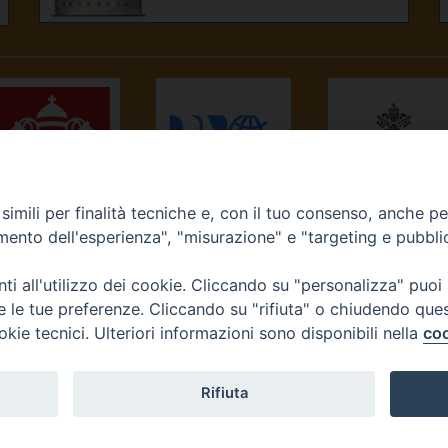
imili per finalità tecniche e, con il tuo consenso, anche per 
NEWS.VA
RADIO VATICANA
OSSERVATORE
amento dell'esperienza", "misurazione" e "targeting e pubbli
ROMANO
i all'utilizzo dei cookie. Cliccando su "personalizza" puoi
re le tue preferenze. Cliccando su "rifiuta" o chiudendo que
okie tecnici. Ulteriori informazioni sono disponibili nella
coo
Diocesi di Ivrea
Rifiuta
tello, 3 10015 Ivrea (To) Tel. 0125.641138 Fax 0125.40296 seg