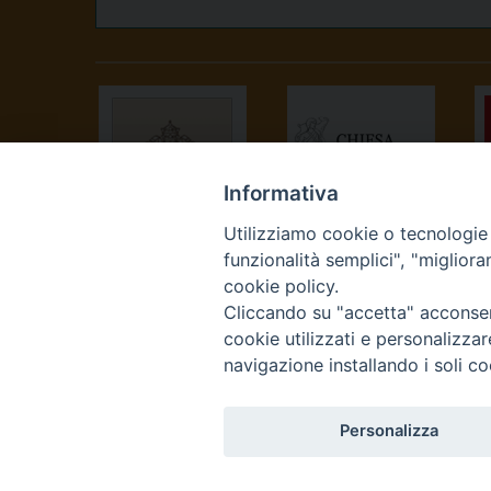
Informativa
Utilizziamo cookie o tecnologie s
SANTA SEDE
CONFERENZA
funzionalità semplici", "miglior
EPISCOPALE
cookie policy.
ITALIANA
Cliccando su "accetta" acconsent
cookie utilizzati e personalizza
navigazione installando i soli co
Personalizza
Curia Vescovile Piazza Cas