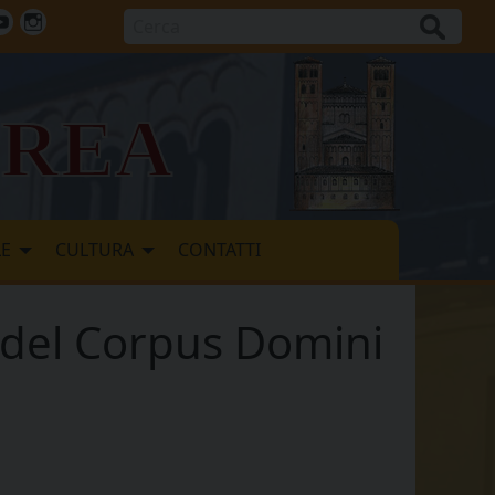
Cerca
ok
tter
Youtube
Instagram
vrea
LE
CULTURA
CONTATTI
e del Corpus Domini