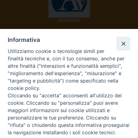
AVVENIRE
Informativa
Utilizziamo cookie o tecnologie simili per
finalità tecniche e, con il tuo consenso, anche per
altre finalità ("interazioni e funzionalità semplici",
"miglioramento dell'esperienza", "misurazione" e
TV 2000
"targeting e pubblicità") come specificato nella
cookie policy.
Cliccando su "accetta" acconsenti all'utilizzo dei
cookie. Cliccando su "personalizza" puoi avere
Diocesi di Ivrea
maggiori informazioni sui cookie utilizzati e
personalizzare le tue preferenze. Cliccando su
Curia Vescovile Piazza Castello, 3 10015 Ivrea (To) Tel.
"rifiuta" o chiudendo questa informativa proseguirai
0125.641138 Fax 0125.40296 segreteriacuria@diocesivrea.it
la navigazione installando i soli cookie tecnici.