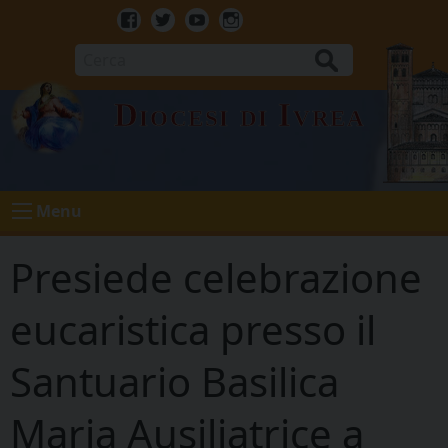
Skip
to
Facebook
Twitter
Youtube
Instagram
content
Cerca
Diocesi di Ivrea
Menu
Presiede celebrazione
eucaristica presso il
Santuario Basilica
Maria Ausiliatrice a